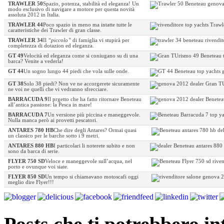
TRAWLER 50
Spazio, potenza, stabilità ed eleganza! Un
modo esclusivo di navigare a motore per questa novità
assoluta 2012 in Italia.
TRAWLER 44
Poco spazio in meno ma intatte tutte le
caratteristiche dei Trawler di gran classe.
TRAWLER 34
Il
“piccolo”
di famiglia vi stupirà per
completezza di dotazion ed eleganza.
GT 49
Velocità ed eleganza come si coniugano su di una
barca? Venite a vederla!
GT 44
Un sogno lungo 44 piedi che vola sulle onde.
GT 38
Solo 38 piedi? Non ve ne accorgerete sicuramente
ne voi ne quelli che vi vedranno sfrecciare.
BARRACUDA 9
Il prgetto che ha fatto ritornare Beneteau
all’antica passione: la Pesca in mare!
BARRACUDA 7
Un versione più piccina e maneggevole.
Nulla manca però ai provetti pescatori.
ANTARES 780 HB
Che dire degli Antares? Ormai quasi
un classico per le barche sotto i 9 metri.
ANTARES 880 HB
I particolari li noterete subito e non
sono da barca di serie.
FLYER 750 SD
Veloce e maneggevole sull’acqua, nel
porto e ovunque voi siate.
FLYER 850 SD
Un tempo si chiamavano motoscafi oggi
meglio dire Flyer!!!