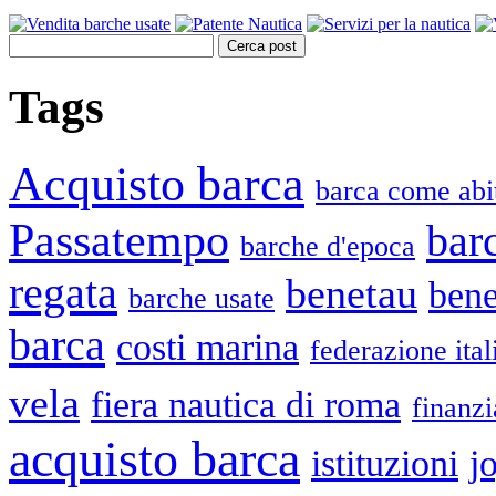
Cerca post
Tags
Acquisto barca
barca come abi
Passatempo
bar
barche d'epoca
regata
benetau
bene
barche usate
barca
costi marina
federazione ita
vela
fiera nautica di roma
finanz
acquisto barca
istituzioni
j