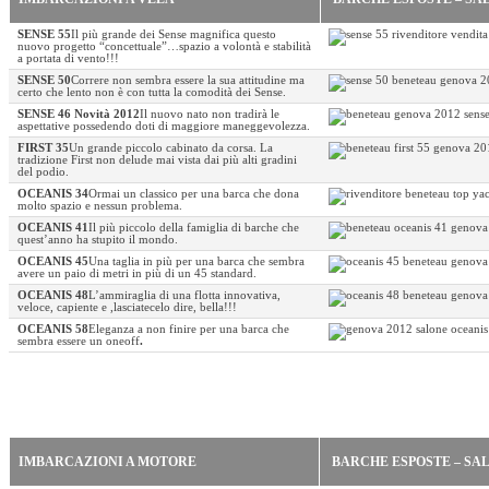
SENSE 55
Il più grande dei Sense magnifica questo
nuovo progetto “concettuale”…spazio a volontà e stabilità
a portata di vento!!!
SENSE 50
Correre non sembra essere la sua attitudine ma
certo che lento non è con tutta la comodità dei Sense.
SENSE 46
Novità 2012
Il nuovo nato non tradirà le
aspettative possedendo doti di maggiore maneggevolezza.
FIRST 35
Un grande piccolo cabinato da corsa. La
tradizione First non delude mai vista dai più alti gradini
del podio.
OCEANIS 34
Ormai un classico per una barca che dona
molto spazio e nessun problema.
OCEANIS 41
Il più piccolo della famiglia di barche che
quest’anno ha stupito il mondo.
OCEANIS 45
Una taglia in più per una barca che sembra
avere un paio di metri in più di un 45 standard.
OCEANIS 48
L’ammiraglia di una flotta innovativa,
veloce, capiente e ,lasciatecelo dire, bella!!!
OCEANIS 58
Eleganza a non finire per una barca che
sembra essere un oneoff
.
IMBARCAZIONI A MOTORE
BARCHE ESPOSTE – SAL